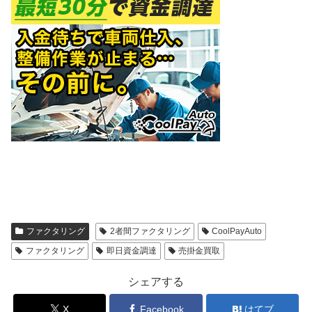
ファクタリング
2者間ファクタリング
CoolPayAuto
ファクタリング
即日資金調達
売掛金買取
シェアする
X
Facebook
はてブ